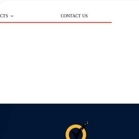
CTS
CONTACT US
ease
pment
als