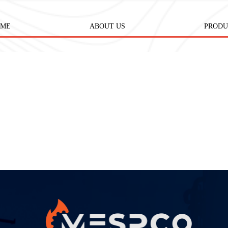
OME
ABOUT US
PRODU
Rotary
Mechanical
Electrical
Lubricant and Gr
Instrument Equi
Industrial Chemic
Spar Part